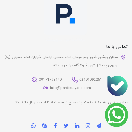
تماس با ما
استان بوشهر شهر جم میدان امام حسین ابتدای خیابان امام خمینی (ره)
روبروی پاساژ زیتون فروشگاه پردیس رایانه
09171793140
02191092261
info@pardisrayane.com
ساعات کاری:
شنبه تا پنجشنبه، صبح:از ساعت 9 تا 14-عصر: از 17 تا 22