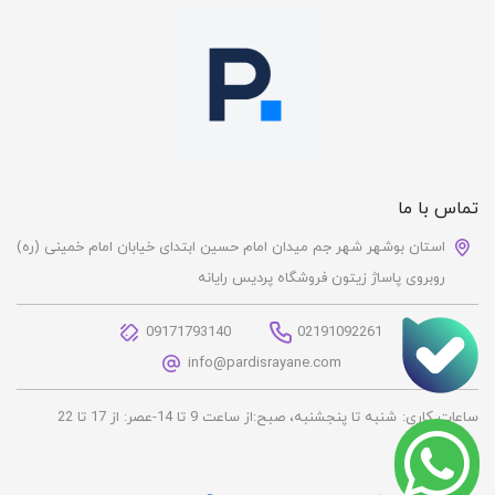
تماس با ما
استان بوشهر شهر جم میدان امام حسین ابتدای خیابان امام خمینی (ره)
روبروی پاساژ زیتون فروشگاه پردیس رایانه
09171793140
02191092261
info@pardisrayane.com
ساعات کاری:
شنبه تا پنجشنبه، صبح:از ساعت 9 تا 14-عصر: از 17 تا 22