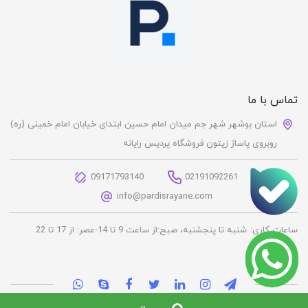
تماس با ما
استان بوشهر شهر جم میدان امام حسین ابتدای خیابان امام خمینی (ره)
روبروی پاساژ زیتون فروشگاه پردیس رایانه
09171793140
02191092261
info@pardisrayane.com
ساعات کاری:
شنبه تا پنجشنبه، صبح:از ساعت 9 تا 14-عصر: از 17 تا 22
ساخت سایت توسط
پرتال