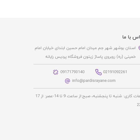
س با ما
استان بوشهر شهر جم میدان امام حسین ابتدای خیابان امام
خمینی (ره) روبروی پاساژ زیتون فروشگاه پردیس رایانه
09171793140
02191092261
info@pardisrayane.com
ات کاری:
شنبه تا پنجشنبه، صبح:از ساعت 9 تا 14-عصر: از 17