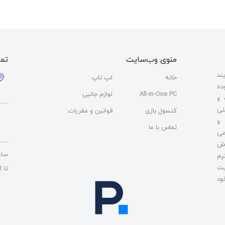
منوی وب‌سایت
تما
ند
خانه
لپ تاپ
ده
All-in-One PC
لوازم جانبی
 و
نی
کنسول بازی
قوانین و مقررات
 و
تماس با ما
می
وش
ساع
رم
یت
تا 22
ود