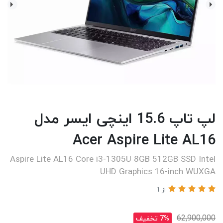
لپ تاپ 15.6 اینچی ایسر مدل
Acer Aspire Lite AL16
Aspire Lite AL16 Core i3-1305U 8GB 512GB SSD Intel
UHD Graphics 16-inch WUXGA
از 1
62,900,000
7% تخفیف