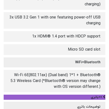
charging)
3x USB 3.2 Gen 1 with one featuring power-off USB
charging
1x HDMI® 1.4 port with HDCP support
Micro SD card slot
WiFi+Bluetooth
Wi-Fi 6E(802.11ax) (Dual band) 1*1 + Bluetooth®
5.3 Wireless Card (*Bluetooth® version may change
with OS version different.)
>>باتری
توضیحات باتری