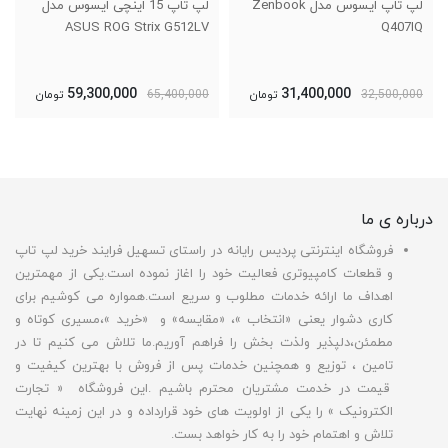
لپ تاپ ایسوس مدل Zenbook
لپ تاپ 15 اینچی ایسوس مدل
ASUS ROG Strix G512LV
Q407IQ
59,300,000
31,400,000
32,500,000
تومان
65,400,000
تومان
درباره ی ما
فروشگاه اینترنتی پردیس رایانه در راستای تسهیل فرایند خرید لپ تاپ
و قطعات کامپیوتری فعالیت خود را اغاز نموده است.یکی از مهمترین
اهداف ما ارائه خدمات مطلوب و سریع است.همواره می کوشیم برای
کاری دشوار یعنی «انتخاب »، «مقایسه» و «خرید »،مسیری کوتاه و
مطمئن،دلپذیر ولذت بخش را فراهم آوریم.ما تلاش می کنیم تا در
تامین ، توزیع و همچنین خدمات پس از فروش با بهترین کیفیت و
قیمت در خدمت مشتریان محترم باشیم .این فروشگاه « تجارت
الکترونیک » را یکی از اولویت های خود قرارداده و در این زمینه نهایت
تلاش و اهتمام خود را به کار خواهد بست.