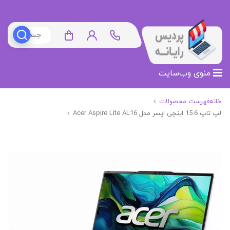
منوی وب‌سایت
خانه
فهرست محصولات
لپ تاپ 15.6 اینچی ایسر مدل Acer Aspire Lite AL16