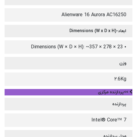
Alienware 16 Aurora AC16250
ابعاد-Dimensions (W x D x H)
• Dimensions (W × D × H): ~357 × 278 × 23
وزن
۲.6Kg
>>پردازنده مرکزی
پردازنده
Intel® Core™ 7
مدل پردازنده