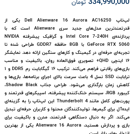
334,990,000
تومان
لپ‌تاپ Dell Alienware 16 Aurora AC16250 یکی از
قدرتمندترین مدل‌های جدید سری Alienware است که با
پردازنده‌ی Intel Core 7-240H و گرافیک پیشرفته NVIDIA
GeForce RTX 5060 با 8GB حافظه GDDR7 طراحی شده تا
تجربه‌ای حرفه‌ای در گیمینگ و کارهای سنگین ارائه دهد. نمایشگر
۱۶ اینچی QHD+ تصویری فوق‌العاده روان، باکیفیت و مناسب
بازی‌های رقابتی فراهم می‌کند. ترکیب ۱۶ گیگابایت رم DDR5 و ۱
ترابایت SSD نسل 4 باعث سرعت بالای اجرای برنامه‌ها، بازی‌ها و
کاهش زمان بارگذاری می‌شود. طراحی جذاب Shadow Black،
کیبورد RGB، سیستم خنک‌کننده پیشرفته، اسپیکرهای قدرتمند و
پورت‌های کامل مانند Thunderbolt 4 این لپ‌تاپ را به گزینه‌ای
ایده‌آل برای گیمرها، تولیدکنندگان محتوا و کاربران حرفه‌ای تبدیل
می‌کند. اگر به دنبال دستگاهی قدرتمند، مدرن و باکیفیت برای
بازی و پردازش هستید، Alienware 16 Aurora یکی از بهترین
انتخاب‌های بازار است.