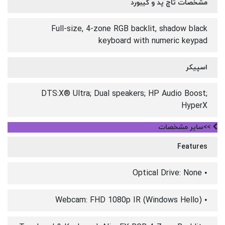
مشخصات تاچ پد و کیبورد
Full-size, 4-zone RGB backlit, shadow black
keyboard with numeric keypad
اسپیکر
DTS:X® Ultra; Dual speakers; HP Audio Boost;
HyperX
>>سایر مشخصات
Features
• Optical Drive: None
• Webcam: FHD 1080p IR (Windows Hello)