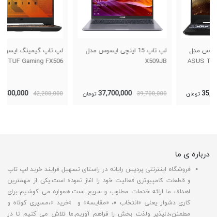
لپ تاپ 15 اینچی ایسوس مدل
لپ تاپ گیمینگ ایسوس Asus
TUF Gaming FX506
X509JB
40,300,000
37,700,000
39,700,000
تومان
42,200,000
تومان
درباره ی ما
فروشگاه اینترنتی پردیس رایانه در راستای تسهیل فرایند خرید لپ تاپ
و قطعات کامپیوتری فعالیت خود را اغاز نموده است.یکی از مهمترین
اهداف ما ارائه خدمات مطلوب و سریع است.همواره می کوشیم برای
کاری دشوار یعنی «انتخاب »، «مقایسه» و «خرید »،مسیری کوتاه و
مطمئن،دلپذیر ولذت بخش را فراهم آوریم.ما تلاش می کنیم تا در