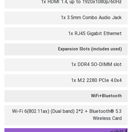
1x HDMI 1.4, up to 1920x1080p/60Hz
1x 3.5mm Combo Audio Jack
1x RJ45 Gigabit Ethernet
Expansion Slots (includes used)
1x DDR4 SO-DIMM slot
1x M.2 2280 PCIe 4.0x4
WiFi+Bluetooth
Wi-Fi 6(802.11ax) (Dual band) 2*2 + Bluetooth® 5.3
Wireless Card
>>باتری