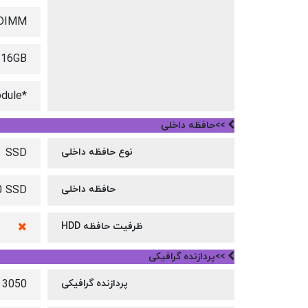
-DIMM
:16GB
*Dual-channel memory support requires at least one SO-DIMM module.
>>حافظه داخلی
نوع حافظه داخلی
SSD
حافظه داخلی
0 SSD
ظرفیت حافظه HDD
>>پردازنده گرافیکی
پردازنده گرافیکی
 3050