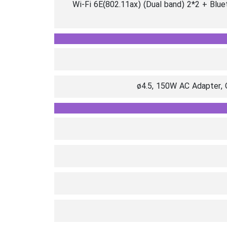
Wi-Fi 6E(802.11ax) (Dual band) 2*2 + Blu
ø4.5, 150W AC Adapter, 