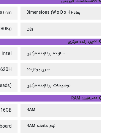
>>مشخصات فیزیکی
ابعاد-Dimensions (W x D x H)
.00 cm
وزن
.80Kg
>>پردازنده مرکزی
سازنده پردازنده مرکزی
intel
سری پردازنده
3620H
توضیحات پردازنده مرکزی
reads)
>>حافظه RAM
16GB
RAM
نوع حافظه RAM
board