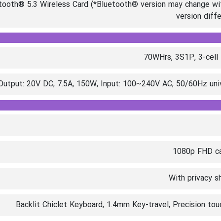
etooth® 5.3 Wireless Card (*Bluetooth® version may change w
version diffe
70WHrs, 3S1P, 3-cell 
Output: 20V DC, 7.5A, 150W, Input: 100~240V AC, 50/60Hz uni
1080p FHD c
With privacy s
Backlit Chiclet Keyboard, 1.4mm Key-travel, Precision to