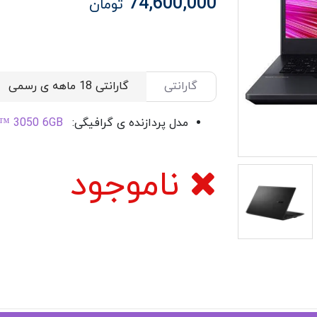
74,600,000
تومان
گارانتی
مدل پردازنده ی گرافیگی:
X™ 3050 6GB
ناموجود