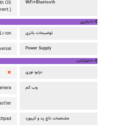
ith OS
WiFi+Bluetooth
rent.)
>>باتری
توضیحات باتری
Li-ion
versal
Power Supply
>>امکانات
درایو نوری
وب کم
amera
hutter
مشخصات تاچ پد و کیبورد
uchpad