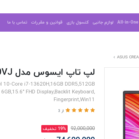
All-in-On
لوازم جانبی
کنسول بازی
قوانین و مقررات
تماس با ما
لپ تاپ ایسوس مدل ASUS CREATOR Q530VJ
el 10-Core i7-13620H,16GB DDR5,512GB
GB,15.6" FHD Display,Backlit Keyboard,
Fingerprint,Win11
از 3
92,000,000
19% تخفیف