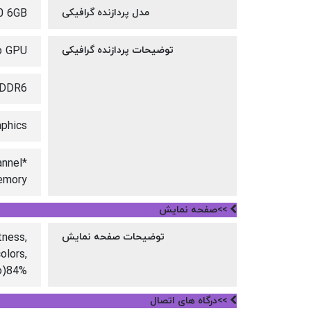
مدل پردازنده گرافیکی
0 6GB
توضیحات پردازنده گرافیکی
p GPU
GDDR6
aphics
annel
mory.
>>صفحه نمایش
توضیحات صفحه نمایش
tness,
olors,
io)84%
>>درگاه های اتصال