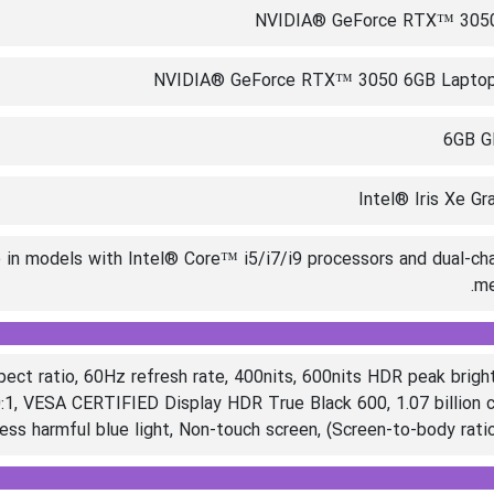
NVIDIA® GeForce RTX™ 305
NVIDIA® GeForce RTX™ 3050 6GB Lapto
6GB 
Intel® Iris Xe Gr
able in models with Intel® Core™ i5/i7/i9 processors and dual-ch
me
ect ratio, 60Hz refresh rate, 400nits, 600nits HDR peak brigh
1, VESA CERTIFIED Display HDR True Black 600, 1.07 billion c
ss harmful blue light, Non-touch screen, (Screen-to-body rat