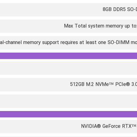
8GB DDR5 SO
Max Total system memory up to
512GB M.2 NVMe™ PCIe® 3.
NVIDIA® GeForce RTX™