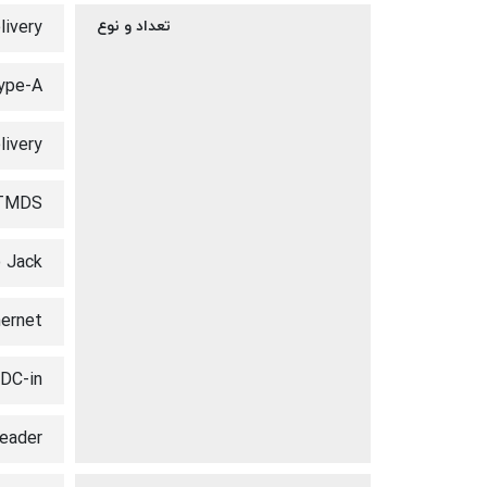
تعداد و نوع
livery
ype-A
livery
 TMDS
 Jack
hernet
 DC-in
reader