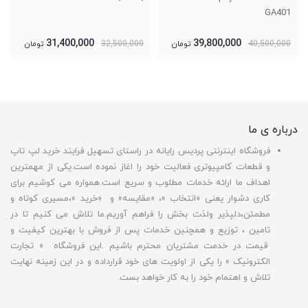
GA401
31,400,000
39,800,000
40,500,000
تومان
32,500,000
تومان
درباره ی ما
فروشگاه اینترنتی پردیس رایانه در راستای تسهیل فرایند خرید لپ تاپ
و قطعات کامپیوتری فعالیت خود را اغاز نموده است.یکی از مهمترین
اهداف ما ارائه خدمات مطلوب و سریع است.همواره می کوشیم برای
کاری دشوار یعنی «انتخاب »، «مقایسه» و «خرید »،مسیری کوتاه و
مطمئن،دلپذیر ولذت بخش را فراهم آوریم.ما تلاش می کنیم تا در
تامین ، توزیع و همچنین خدمات پس از فروش با بهترین کیفیت و
قیمت در خدمت مشتریان محترم باشیم .این فروشگاه « تجارت
الکترونیک » را یکی از اولویت های خود قرارداده و در این زمینه نهایت
تلاش و اهتمام خود را به کار خواهد بست.