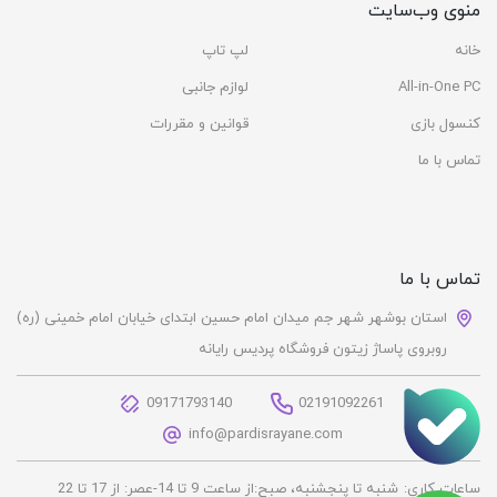
منوی وب‌سایت
خانه
لپ تاپ
All-in-One PC
لوازم جانبی
کنسول بازی
قوانین و مقررات
تماس با ما
تماس با ما
استان بوشهر شهر جم میدان امام حسین ابتدای خیابان امام خمینی (ره)
روبروی پاساژ زیتون فروشگاه پردیس رایانه
09171793140
02191092261
info@pardisrayane.com
ساعات کاری:
شنبه تا پنجشنبه، صبح:از ساعت 9 تا 14-عصر: از 17 تا 22