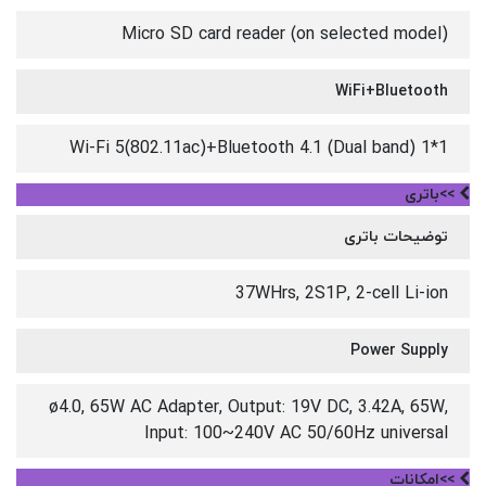
Micro SD card reader (on selected model)
WiFi+Bluetooth
Wi-Fi 5(802.11ac)+Bluetooth 4.1 (Dual band) 1*1
>>باتری
توضیحات باتری
37WHrs, 2S1P, 2-cell Li-ion
Power Supply
ø4.0, 65W AC Adapter, Output: 19V DC, 3.42A, 65W,
Input: 100~240V AC 50/60Hz universal
>>امکانات