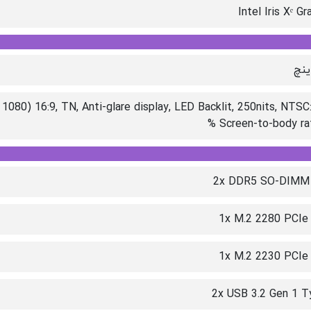
Intel Iris Xᵉ Gr
1080) 16:9, TN, Anti-glare display, LED Backlit, 250nits, NTSC
Screen-to-body rati
2x DDR5 SO-DIMM 
1x M.2 2280 PCIe 
1x M.2 2230 PCIe 
2x USB 3.2 Gen 1 T