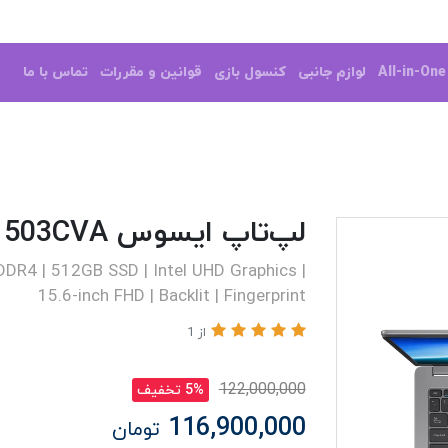
All-in-On
لوازم جانبی
کنسول بازی
قوانین و مقررات
تماس با ما
لپ‌تاپ ایسوس P1503CVA
R4 | 512GB SSD | Intel UHD Graphics |
15.6-inch FHD | Backlit | Fingerprint
از 1
122,000,000
5% تخفیف
116,900,000
تومان