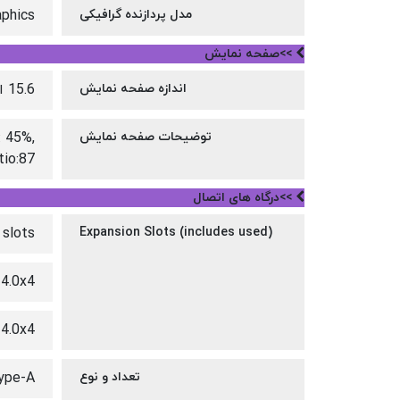
مدل پردازنده گرافیکی
aphics
>>صفحه نمایش
اندازه صفحه نمایش
15.6 اینچ
توضیحات صفحه نمایش
: 45%,
o:87 %
>>درگاه های اتصال
slots
Expansion Slots (includes used)
4.0x4
4.0x4
تعداد و نوع
ype-A