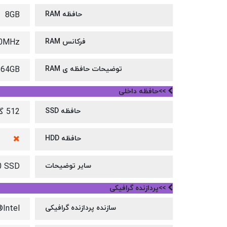
حافظه RAM
8GB
فرکانس RAM
0MHz
توضیحات حافظه ی RAM
:64GB
>>حافظه داخلی
حافظه SSD
512 گیگابایت
حافظه HDD
سایر توضیحات
0 SSD
>>پردازنده گرافیکی
سازنده پردازنده گرافیکی
Intel®