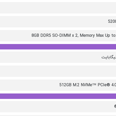
520
8GB DDR5 SO-DIMM x 2, Memory Max Up to
512GB M.2 NVMe™ PCIe® 4.