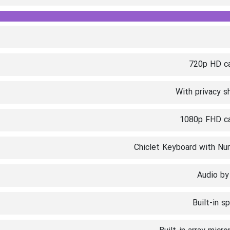
720p HD c
With privacy s
1080p FHD c
Chiclet Keyboard with Nu
Audio by
Built-in s