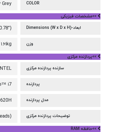
 Grey
COLOR
>>مشخصات فیزیکی
ابعاد-Dimensions (W x D x H)
0.78")
وزن
۱.۶۱kg
>>پردازنده مرکزی
سازنده پردازنده مرکزی
INTEL
پردازنده
e™ i7
مدل پردازنده
3620H
توضیحات پردازنده مرکزی
reads)
>>حافظه RAM