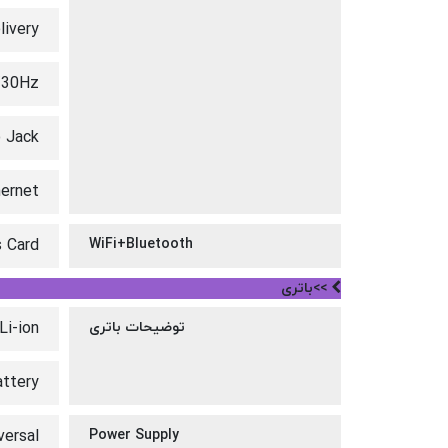
livery
/30Hz
 Jack
hernet
s Card
WiFi+Bluetooth
>>باتری
توضیحات باتری
Li-ion
ttery.
ersal
Power Supply