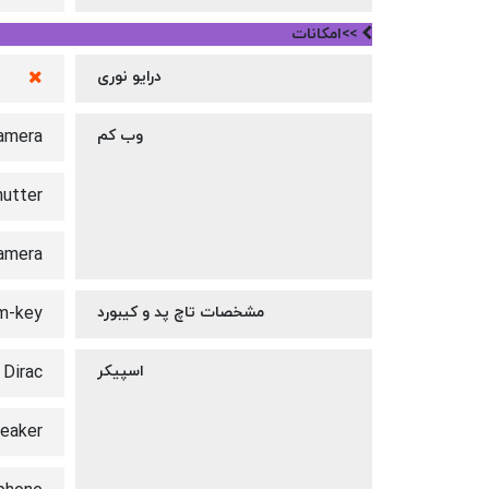
>>امکانات
درایو نوری
وب کم
amera
hutter
amera
مشخصات تاچ پد و کیبورد
m-key
اسپیکر
 Dirac
peaker