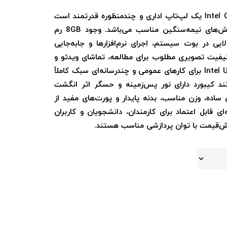
ASUS P1503CVA با پردازنده Intel Core i7-13620H یک لپ‌تاپ اداری و چندمنظوره قدرتمند است
که برای کارهای روزمره، اداری، آموزشی و پردازش‌های نیمه‌سنگین مناسب می‌باشد. وجود 8GB رم
حافظه 512GB SSD سرعت بالایی در بوت سیستم، اجرای نرم‌افزارها و جابه‌جایی
‌ها ارائه می‌دهد. نمایشگر 15.6 اینچ FHD کیفیت تصویری مطلوب برای مطالعه، تماشای ویدئو و
کارهای اداری فراهم می‌کند. گرافیک مجتمع Intel UHD برای کارهای عمومی و چندرسانه‌ای سبک کاملاً
ند کیبورد دارای نور پس‌زمینه و حسگر اثر انگشت
ی ساده، وزن مناسب، بدنه پایدار و پورت‌های مفید از
را به گزینه‌ای قابل اعتماد برای کارمندان، دانشجویان و کاربران
وش‌قیمت با توان پردازشی مناسب هستند.