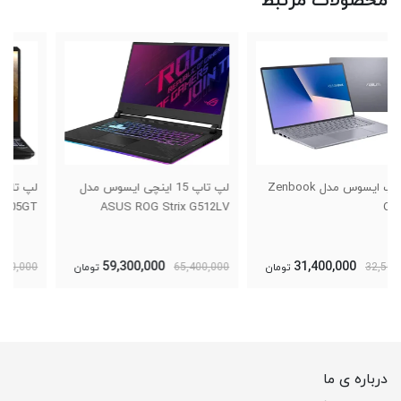
محصولات مرتبط
لپ تاپ 15 اینچی ایسوس مدل
لپ تاپ 15 اینچی ایسوس مدل
ASUS TUF Gaming FX505GT
ASUS ROG Strix G512LV
31,100,000
59,300,000
65,400,000
تومان
32,800,000
تومان
درباره ی ما