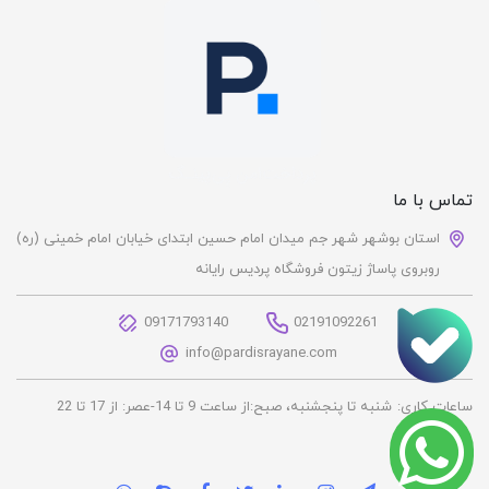
تماس با ما
استان بوشهر شهر جم میدان امام حسین ابتدای خیابان امام خمینی (ره)
روبروی پاساژ زیتون فروشگاه پردیس رایانه
09171793140
02191092261
info@pardisrayane.com
ساعات کاری:
شنبه تا پنجشنبه، صبح:از ساعت 9 تا 14-عصر: از 17 تا 22