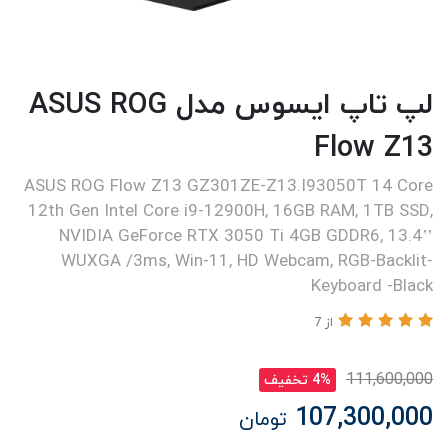
لپ تاپ ایسوس مدل ASUS ROG
Flow Z13
ASUS ROG Flow Z13 GZ301ZE-Z13.I93050T 14 Core
12th Gen Intel Core i9-12900H, 16GB RAM, 1TB SSD,
NVIDIA GeForce RTX 3050 Ti 4GB GDDR6, 13.4’’
WUXGA /3ms, Win-11, HD Webcam, RGB-Backlit-
Keyboard -Black
از 7
111,600,000
4% تخفیف
107,300,000
تومان