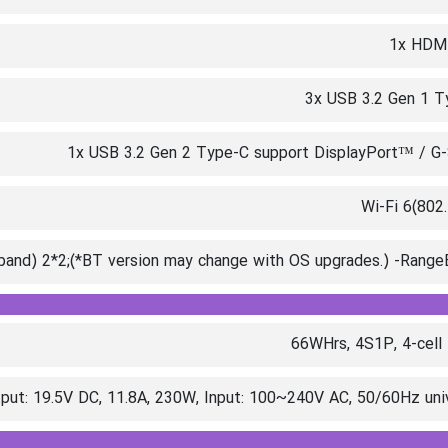
1x HDMI
3x USB 3.2 Gen 1 T
1x USB 3.2 Gen 2 Type-C support DisplayPort™ / G
Wi-Fi 6(802
 band) 2*2;(*BT version may change with OS upgrades.) -Rang
66WHrs, 4S1P, 4-cell 
put: 19.5V DC, 11.8A, 230W, Input: 100~240V AC, 50/60Hz uni