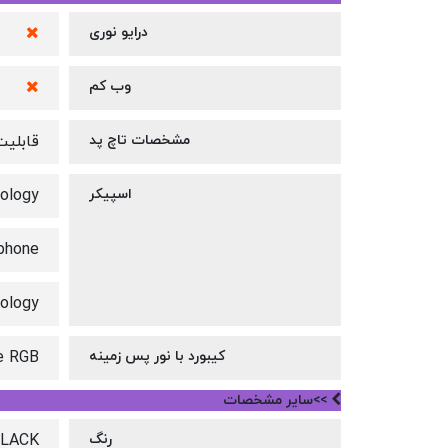
درایو نوری
وب کم
مشخصات تاچ پد
قابلیت
اسپیکر
ology
ophone
ology
کیبورد با نور پس زمینه
ne RGB
>>سایر مشخصات
رنگ
LACK