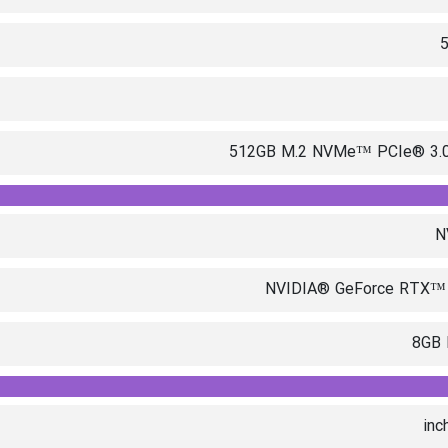
512GB M.2 NVMe™ PCIe® 3.
N
NVIDIA® GeForce RTX™
8GB