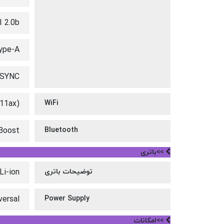
 2.0b
ype-A
-SYNC
.11ax)
WiFi
eBoost
Bluetooth
>>باتری
توضیحات باتری
Li-ion
versal
Power Supply
>>امکانات