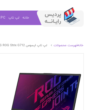
خانه
لپ تاپ
e PC
خانه
فهرست محصولات
لپ تاپ ایسوس ASUS ROG Strix G712