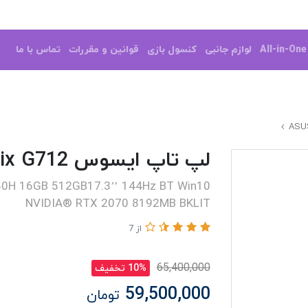
All-in-On
لوازم جانبی
کنسول بازی
قوانین و مقررات
تماس با ما
لپ تاپ ایسوس ASUS ROG Strix G712
0H 16GB 512GB17.3’’ 144Hz BT Win10
NVIDIA® RTX 2070 8192MB BKLIT
از 7
65,400,000
10% تخفیف
59,500,000
تومان