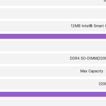
6
12MB Intel® Smart 
DDR4 SO-DIMM(32
Max Capacity :
320