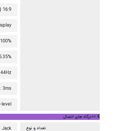
 16:9
isplay
 100%
5.35%
144Hz
: 3ms
-level
>>درگاه های اتصال
تعداد و نوع
 Jack