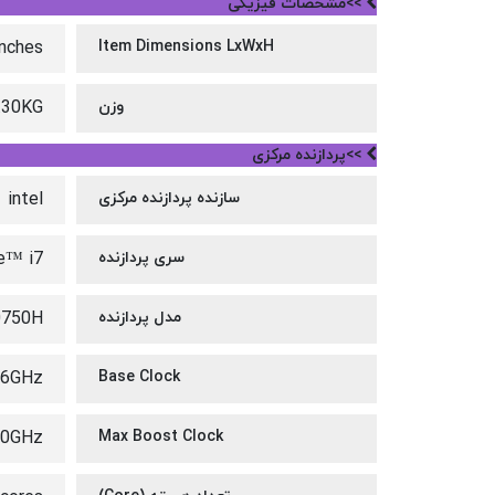
>>مشخصات فیزیکی
inches
Item Dimensions LxWxH
وزن
.30KG
>>پردازنده مرکزی
سازنده پردازنده مرکزی
intel
سری پردازنده
e™ i7
مدل پردازنده
0750H
.6GHz
Base Clock
.0GHz
Max Boost Clock