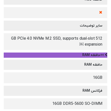
سایر توضیحات
512 GB PCIe 4.0 NVMe M.2 SSD, supports dual‑slot
expansion ￼
>>حافظه RAM
حافظه RAM
16GB
فرکانس RAM
16GB DDR5-5600 SO-DIMM