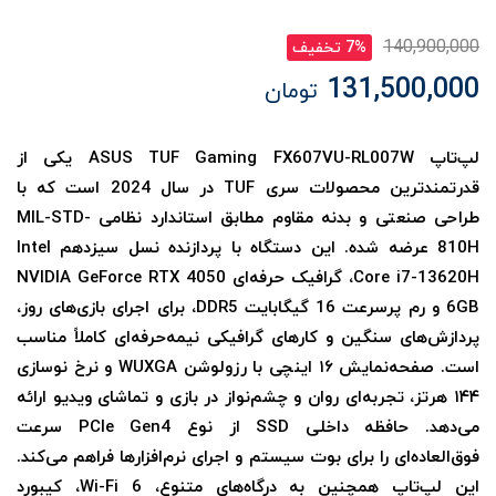
140,900,000
7% تخفیف
131,500,000
تومان
لپ‌تاپ ASUS TUF Gaming FX607VU-RL007W یکی از
قدرتمندترین محصولات سری TUF در سال 2024 است که با
طراحی صنعتی و بدنه مقاوم مطابق استاندارد نظامی MIL-STD-
810H عرضه شده. این دستگاه با پردازنده نسل سیزدهم Intel
Core i7-13620H، گرافیک حرفه‌ای NVIDIA GeForce RTX 4050
6GB و رم پرسرعت 16 گیگابایت DDR5، برای اجرای بازی‌های روز،
پردازش‌های سنگین و کارهای گرافیکی نیمه‌حرفه‌ای کاملاً مناسب
است. صفحه‌نمایش ۱۶ اینچی با رزولوشن WUXGA و نرخ نوسازی
۱۴۴ هرتز، تجربه‌ای روان و چشم‌نواز در بازی و تماشای ویدیو ارائه
می‌دهد. حافظه داخلی SSD از نوع PCIe Gen4 سرعت
فوق‌العاده‌ای را برای بوت سیستم و اجرای نرم‌افزارها فراهم می‌کند.
این لپ‌تاپ همچنین به درگاه‌های متنوع، Wi-Fi 6، کیبورد