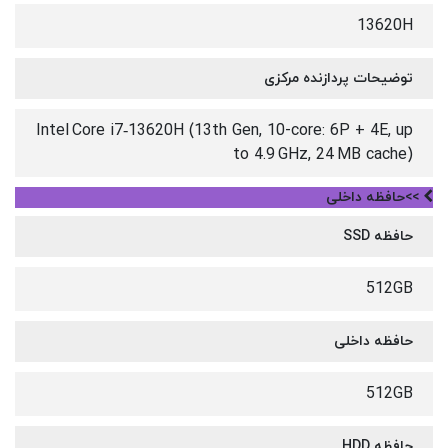
13620H
توضیحات پردازنده مرکزی
Intel Core i7‑13620H (13th Gen, 10-core: 6P + 4E, up
to 4.9 GHz, 24 MB cache)
>>حافظه داخلی
حافظه SSD
512GB
حافظه داخلی
512GB
حافظه HDD