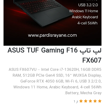
لپ تاپ ASUS TUF Gaming F16
FX607
ASUS FX607VU – Intel Core i7-13620H, 16GB DDR5
RAM, 512GB PCIe Gen4 SSD, 16” WUXGA Display,
GeForce RTX 4050 6GB, Wi-Fi 6, USB 3.2/2.0,
Windows 11 Home, Arabic Keyboard, 4-cell 56Wh
Battery, Mecha Gray.
از 1