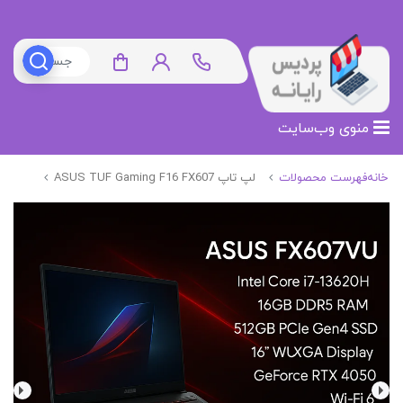
منوی وب‌سایت
خانه
فهرست محصولات
لپ تاپ ASUS TUF Gaming F16 FX607