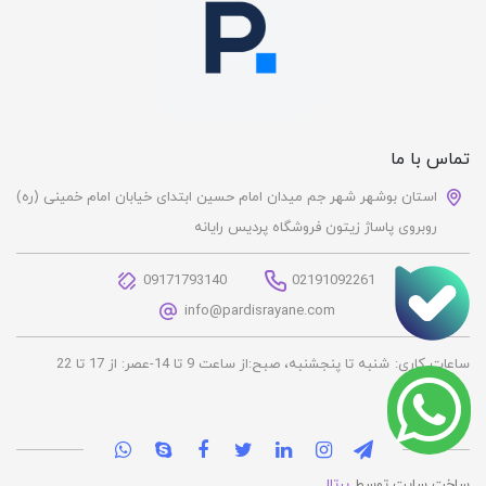
تماس با ما
استان بوشهر شهر جم میدان امام حسین ابتدای خیابان امام خمینی (ره)
روبروی پاساژ زیتون فروشگاه پردیس رایانه
09171793140
02191092261
info@pardisrayane.com
ساعات کاری:
شنبه تا پنجشنبه، صبح:از ساعت 9 تا 14-عصر: از 17 تا 22
ساخت سایت توسط
پرتال