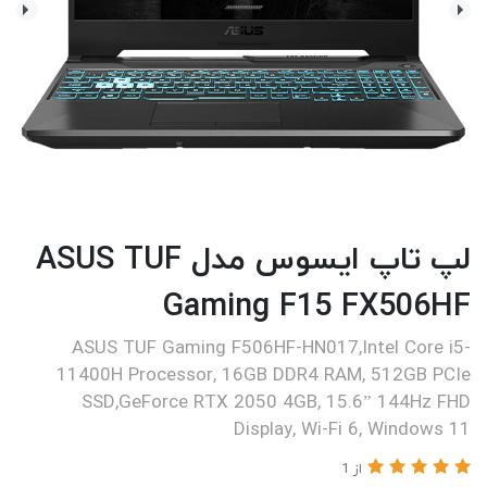
لپ تاپ ایسوس مدل ASUS TUF
Gaming F15 FX506HF
ASUS TUF Gaming F506HF-HN017,Intel Core i5-
11400H Processor, 16GB DDR4 RAM, 512GB PCIe
SSD,GeForce RTX 2050 4GB, 15.6” 144Hz FHD
Display, Wi-Fi 6, Windows 11
از 1