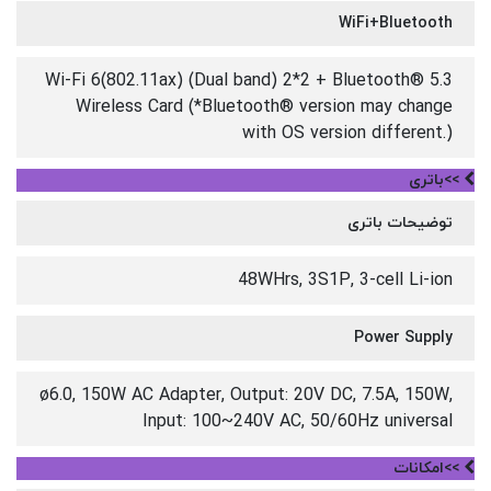
WiFi+Bluetooth
Wi-Fi 6(802.11ax) (Dual band) 2*2 + Bluetooth® 5.3
Wireless Card (*Bluetooth® version may change
with OS version different.)
>>باتری
توضیحات باتری
48WHrs, 3S1P, 3-cell Li-ion
Power Supply
ø6.0, 150W AC Adapter, Output: 20V DC, 7.5A, 150W,
Input: 100~240V AC, 50/60Hz universal
>>امکانات