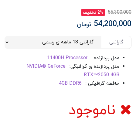
55,300,000
2% تخفیف
54,200,000
تومان
گارانتی
مدل پردازنده :
11400H Processor
مدل پردازنده ی گرافیگی:
NVIDIA® GeForce
RTX™2050 4GB
حافظه گرافیکی :
4GB DDR6
ناموجود