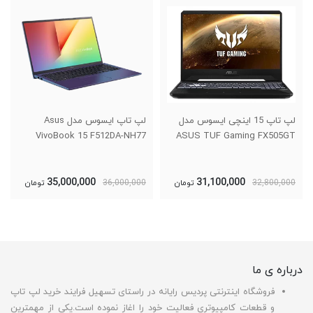
لپ تاپ 15 اینچی ایسوس مدل
لپ تاپ ایسوس مدل Asus
VivoBook 15 F512DA-NH77
ASUS TUF Gaming FX505GT
35,000,000
31,100,000
32,800,000
تومان
36,000,000
تومان
درباره ی ما
فروشگاه اینترنتی پردیس رایانه در راستای تسهیل فرایند خرید لپ تاپ
و قطعات کامپیوتری فعالیت خود را اغاز نموده است.یکی از مهمترین