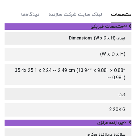
مشخصات
لینک سایت شرکت سازنده
دیدگاه‌ها
>>مشخصات فیزیکی
ابعاد-Dimensions (W x D x H)
(W x D x H)
35.4x 25.1 x 2.24 ~ 2.49 cm (13.94″ x 9.88″ x 0.88″
~ 0.98″)
وزن
2.20K.G
>>پردازنده مرکزی
سازنده پردازنده مرکزی