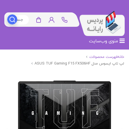
منوی وب‌سایت
خانه
فهرست محصولات
لپ تاپ ایسوس مدل ASUS TUF Gaming F15 FX506HF