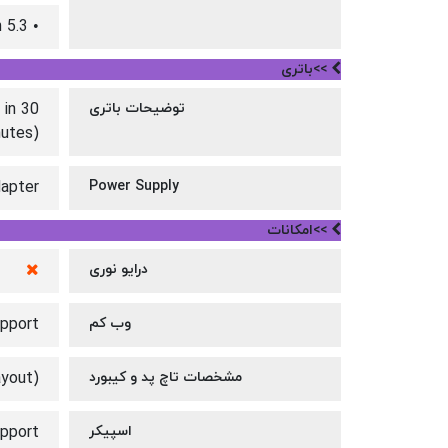
• Bluetooth 5.3
>>باتری
توضیحات باتری
 in 30
utes)
apter
Power Supply
>>امکانات
درایو نوری
وب کم
pport
مشخصات تاچ پد و کیبورد
ayout)
اسپیکر
pport