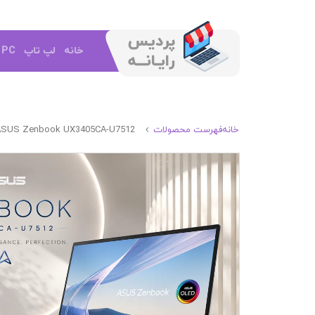
خانه
لپ تاپ
e PC
خانه
فهرست محصولات
ASUS Zenbook UX3405CA-U7512