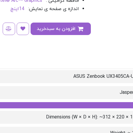
حافظه گرافیکی :
ntel® Arc™ Graphics
اندازه ی صفحه ی نمایش:
14اینچ
افزودن به سبدخرید
ASUS Zenbook UX3405CA-
Jaspe
Dimensions (W × D × H): ~312 × 220 × 