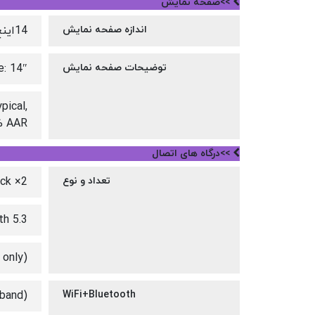
>>صفحه نمایش
اندازه صفحه نمایش
14اینچ
توضیحات صفحه نمایش
e: 14″
pical,
0% AAR
>>درگاه های اتصال
تعداد و نوع
2× Thunderbolt 4 (USB-C), 1× USB-A 3.2, 1× HDMI 2.1, 1× audio jack
th 5.3
 only)
 band)
WiFi+Bluetooth