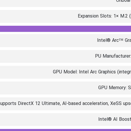
Onboar
Expansion Slots: 1× M.2 
Intel® Arc™ Gra
PU Manufacturer:
GPU Model: Intel Arc Graphics (integ
GPU Memory: S
upports DirectX 12 Ultimate, AI-based acceleration, XeSS ups
Intel® AI Boos