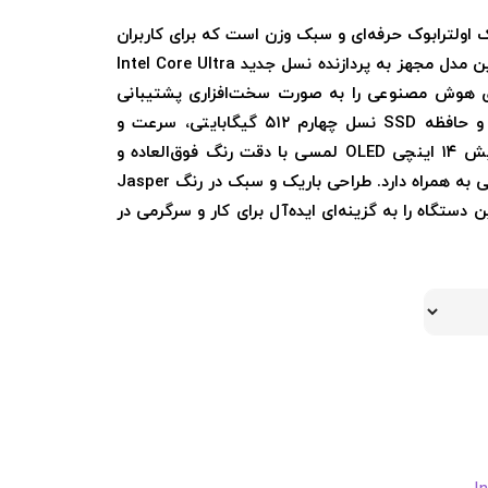
اپ ASUS Zenbook UX3405CA-U7512 یک اولترابوک حرفه‌ای و سبک وزن است که برای کاربران
تجاری، دانشجویان و خلاقان طراحی شده است. این مدل مجهز به پردازنده نسل جدید Intel Core Ultra
ابلیت‌های هوش مصنوعی را به صورت سخت‌افزاری پشتیبانی
می‌کند. با رم ۱۶ گیگابایت LPDDR5X پرسرعت و حافظه SSD نسل چهارم ۵۱۲ گیگابایتی، سرعت و
کارایی در سطح بالایی ارائه می‌شود. صفحه نمایش ۱۴ اینچی OLED لمسی با دقت رنگ فوق‌العاده و
کیفیت تصویری خیره‌کننده، تجربه بصری متفاوتی به همراه دارد. طراحی باریک و سبک در رنگ Jasper
قدرتمند ۷۵ وات‌ساعتی، این دستگاه را به گزینه‌ای ایده‌آل برای کار و سرگرمی در