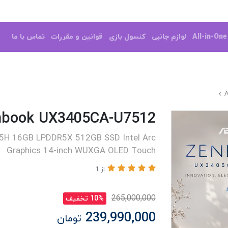
All-in-On
لوازم جانبی
کنسول بازی
قوانین و مقررات
تماس با ما
nbook UX3405CA-U7512
5H 16GB LPDDR5X 512GB SSD Intel Arc
Graphics 14-inch WUXGA OLED Touch
از 1
265,000,000
10% تخفیف
239,990,000
تومان