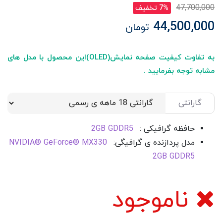
47,700,000
7% تخفیف
44,500,000
تومان
به تفاوت کیفیت صفحه نمایش(OLED)این محصول با مدل های
مشابه توجه بفرمایید .
گارانتی
حافظه گرافیکی :
2GB GDDR5
مدل پردازنده ی گرافیگی:
NVIDIA® GeForce® MX330
2GB GDDR5
ناموجود