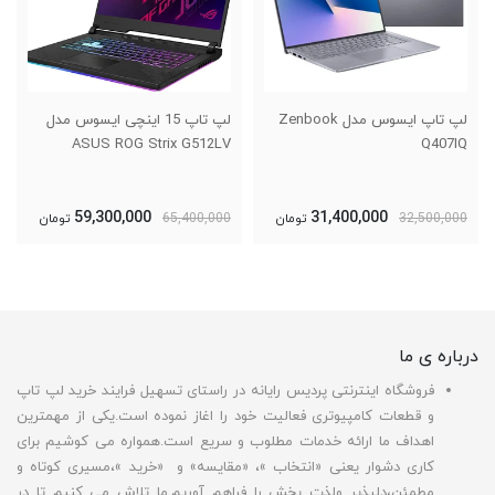
لپ تاپ 15 اینچی ایسوس مدل
لپ تاپ 15 اینچی ایسوس مدل
ASUS TUF Gaming FX505GT
ASUS ROG Strix G512LV
31,100,000
59,300,000
65,400,000
تومان
32,800,000
تومان
درباره ی ما
فروشگاه اینترنتی پردیس رایانه در راستای تسهیل فرایند خرید لپ تاپ
و قطعات کامپیوتری فعالیت خود را اغاز نموده است.یکی از مهمترین
اهداف ما ارائه خدمات مطلوب و سریع است.همواره می کوشیم برای
کاری دشوار یعنی «انتخاب »، «مقایسه» و «خرید »،مسیری کوتاه و
مطمئن،دلپذیر ولذت بخش را فراهم آوریم.ما تلاش می کنیم تا در