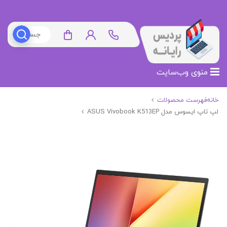
منوی وب‌سایت
خانه
فهرست محصولات
لپ تاپ ایسوس مدل ASUS Vivobook K513EP