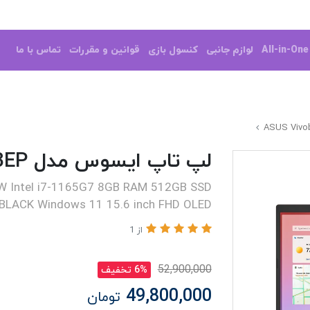
All-in-On
لوازم جانبی
کنسول بازی
قوانین و مقررات
تماس با ما
لپ تاپ ایسوس مدل ASUS Vivobook K513EP
W Intel i7-1165G7 8GB RAM 512GB SSD
 BLACK Windows 11 15.6 inch FHD OLED
از 1
52,900,000
6% تخفیف
49,800,000
تومان