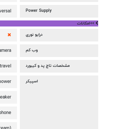
versal
Power Supply
>>امکانات
درایو نوری
وب کم
amera
مشخصات تاچ پد و کیبورد
travel
اسپیکر
power®
peaker
ophone
ream)