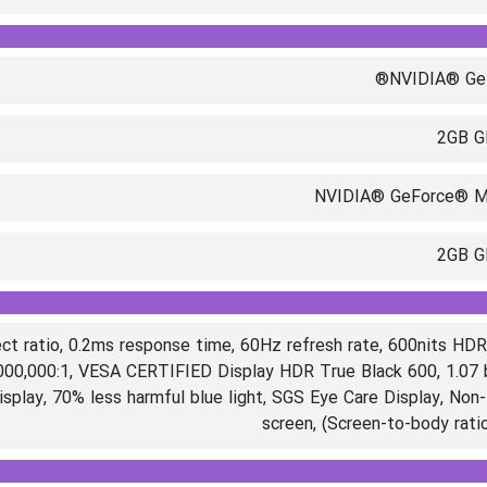
NVIDIA® GeF
2GB 
NVIDIA® GeForce® 
2GB 
ct ratio, 0.2ms response time, 60Hz refresh rate, 600nits HD
000,000:1, VESA CERTIFIED Display HDR True Black 600, 1.07 b
splay, 70% less harmful blue light, SGS Eye Care Display, Non
screen, (Screen-to-body rat