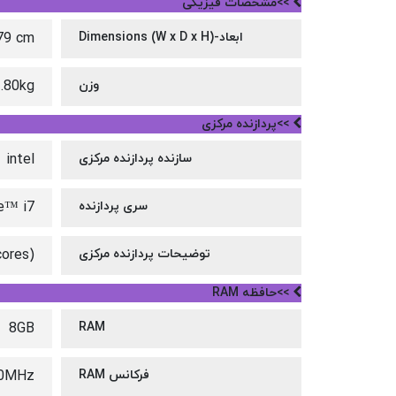
>>مشخصات فیزیکی
ابعاد-Dimensions (W x D x H)
.79 cm
وزن
.80kg
>>پردازنده مرکزی
سازنده پردازنده مرکزی
intel
سری پردازنده
e™ i7
توضیحات پردازنده مرکزی
cores)
>>حافظه RAM
8GB
RAM
فرکانس RAM
0MHz