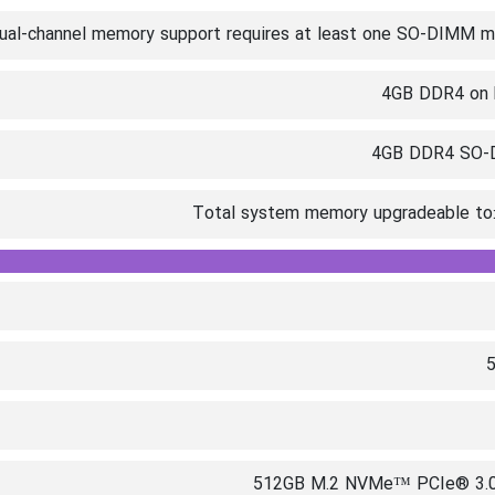
ual-channel memory support requires at least one SO-DIMM m
4GB DDR4 on 
4GB DDR4 SO
Total system memory upgradeable to
512GB M.2 NVMe™ PCIe® 3.