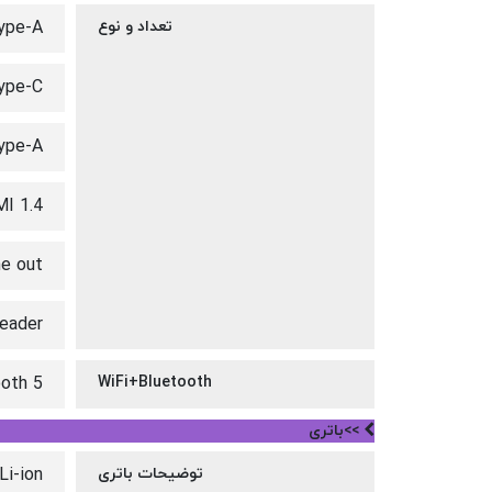
تعداد و نوع
ype-A
ype-C
ype-A
I 1.4
e out
reader
ooth 5
WiFi+Bluetooth
>>باتری
توضیحات باتری
Li-ion