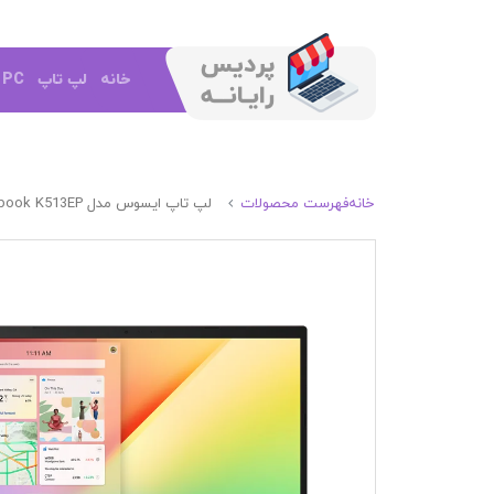
خانه
لپ تاپ
e PC
خانه
فهرست محصولات
لپ تاپ ایسوس مدل ASUS Vivobook K513EP