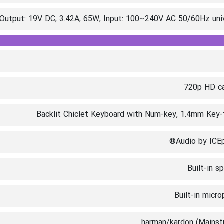
 Output: 19V DC, 3.42A, 65W, Input: 100~240V AC 50/60Hz uni
720p HD c
Backlit Chiclet Keyboard with Num-key, 1.4mm Key-
Audio by ICE
Built-in s
Built-in micr
harman/kardon (Mainst