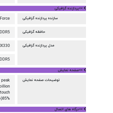
>>پردازنده گرافیکی
سازنده پردازنده گرافیکی
orce®
حافظه گرافیکی
GDDR5
مدل پردازنده گرافیکی
MX330
GDDR5
>>صفحه نمایش
توضیحات صفحه نمایش
R peak
illion
-touch
io)85%
>>درگاه های اتصال