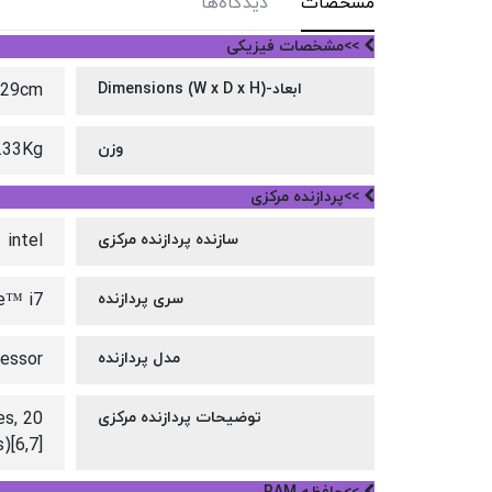
مشخصات
دیدگاه‌ها
>>مشخصات فیزیکی
ابعاد-Dimensions (W x D x H)
,29cm
وزن
.33Kg
>>پردازنده مرکزی
سازنده پردازنده مرکزی
intel
سری پردازنده
e™ i7
مدل پردازنده
cessor
توضیحات پردازنده مرکزی
es, 20
)[6,7]