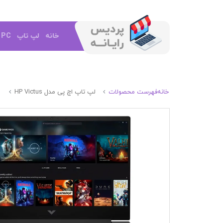
خانه
لپ تاپ
e PC
خانه
فهرست محصولات
لپ تاپ اچ پی مدل HP Victus