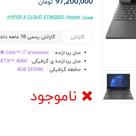
97,200,000
تومان
همراه: HYPER X CLOUD STINGER2 Hedset
گارانتی
مدل پردازنده :
el® Core™ i7 processor
مدل پردازنده ی گرافیگی:
 RTX™ 4060
حافظه گرافیکی :
8GB GDDR6
ناموجود