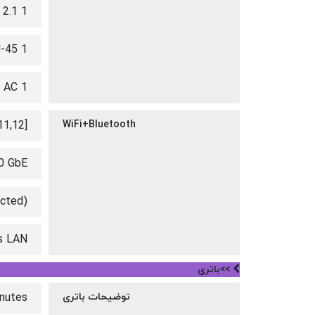
1 HDMI 2.1
1 RJ-45
1 Smart Pin AC
11,12]
WiFi+Bluetooth
0 GbE
cted)
s LAN
>>باتری
توضیحات باتری
inutes