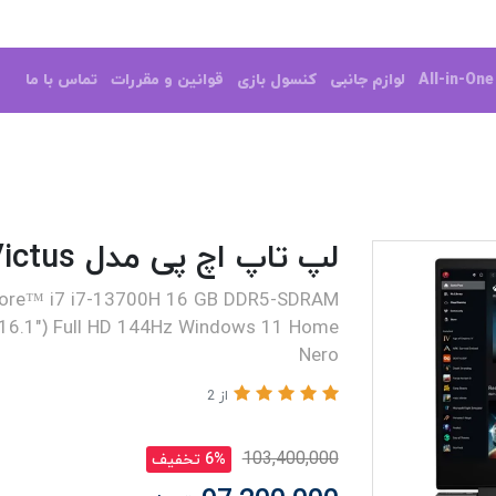
All-in-On
لوازم جانبی
کنسول بازی
قوانین و مقررات
تماس با ما
لپ تاپ اچ پی مدل HP Victus
Core™ i7 i7-13700H 16 GB DDR5-SDRAM
16.1") Full HD 144Hz Windows 11 Home
Nero
از 2
103,400,000
6% تخفیف