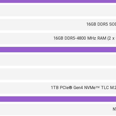
16GB DDR5 SO
16GB DDR5-4800 MHz RAM (2 x 
1TB PCIe® Gen4 NVMe™ TLC M.
N