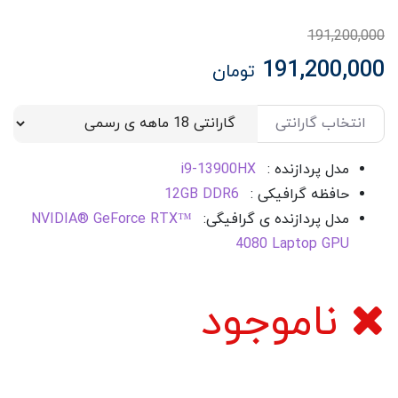
191,200,000
191,200,000
تومان
انتخاب گارانتی
مدل پردازنده :
i9-13900HX
حافظه گرافیکی :
12GB DDR6
مدل پردازنده ی گرافیگی:
NVIDIA® GeForce RTX™
4080 Laptop GPU
ناموجود