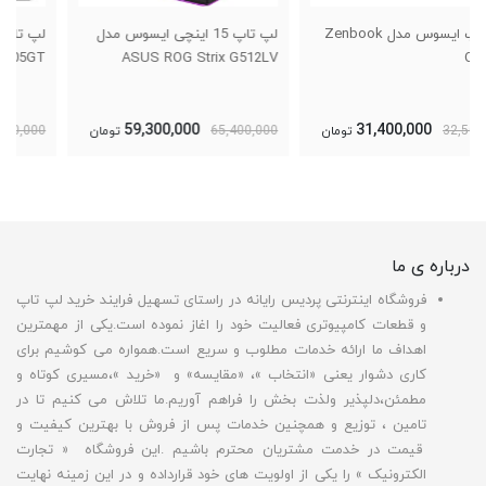
لپ تاپ 15 اینچی ایسوس مدل
لپ تاپ 15 اینچی ایسوس مدل
ASUS TUF Gaming FX505GT
ASUS ROG Strix G512LV
31,100,000
59,300,000
65,400,000
تومان
32,800,000
تومان
درباره ی ما
فروشگاه اینترنتی پردیس رایانه در راستای تسهیل فرایند خرید لپ تاپ
و قطعات کامپیوتری فعالیت خود را اغاز نموده است.یکی از مهمترین
اهداف ما ارائه خدمات مطلوب و سریع است.همواره می کوشیم برای
کاری دشوار یعنی «انتخاب »، «مقایسه» و «خرید »،مسیری کوتاه و
مطمئن،دلپذیر ولذت بخش را فراهم آوریم.ما تلاش می کنیم تا در
تامین ، توزیع و همچنین خدمات پس از فروش با بهترین کیفیت و
قیمت در خدمت مشتریان محترم باشیم .این فروشگاه « تجارت
الکترونیک » را یکی از اولویت های خود قرارداده و در این زمینه نهایت