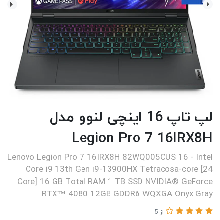
لپ تاپ 16 اینچی لنوو مدل
Legion Pro 7 16IRX8H
Lenovo Legion Pro 7 16IRX8H 82WQ005CUS 16 - Intel
Core i9 13th Gen i9-13900HX Tetracosa-core [24
Core] 16 GB Total RAM 1 TB SSD NVIDIA® GeForce
RTX™ 4080 12GB GDDR6 WQXGA Onyx Gray
از 5