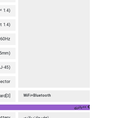
™ 1.4)
t 1.4)
/60Hz
.5mm)
RJ-45)
ector
ard[3]
WiFi+Bluetooth
>>باتری
توضیحات باتری
ttery