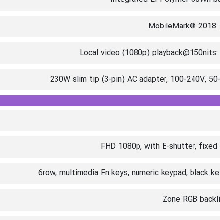
MobileMark® 2018: 5
Local video (1080p) playback@150nits: 
230W slim tip (3-pin) AC adapter, 100-240V, 5
FHD 1080p, with E-shutter, fixed
6row, multimedia Fn keys, numeric keypad, black k