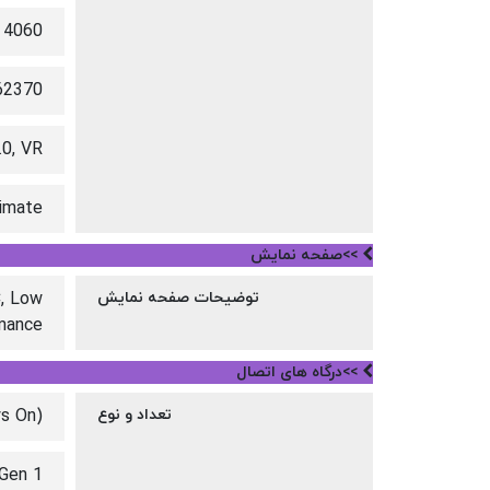
4060 Laptop GPU8GB
2370
0, VR
timate
>>صفحه نمایش
توضیحات صفحه نمایش
, Low
rmance
>>درگاه های اتصال
تعداد و نوع
ys On)
Gen 1