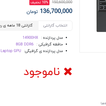
150,600,000
10% تخفیف
136,700,000
تومان
انتخاب گارانتی
مدل پردازنده :
14900HX
حافظه گرافیکی :
8GB DDR6
مدل پردازنده ی گرافیگی:
 Laptop GPU
ناموجود
‌ها