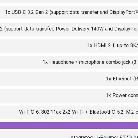
1x USB-C 3.2 Gen 2 (support data transfer and DisplayPort
2 (support data transfer, Power Delivery 140W and DisplayPor
1x HDMI 2.1, up to 8K
1x Headphone / microphone combo jack (3
1x Ethernet (
1x Power conn
Wi-Fi® 6, 802.11ax 2x2 Wi-Fi + Bluetooth® 5.2, M.2 c
Integrated Li-Polymer 80Wh ba