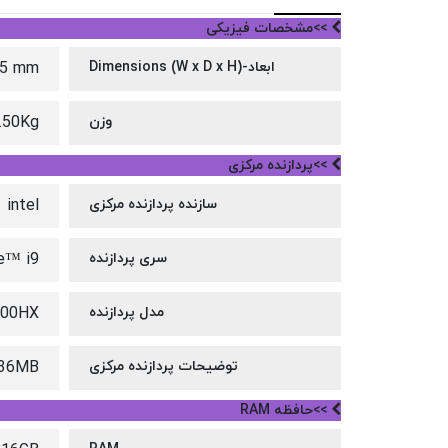
>>مشخصات فیزیکی
ابعاد-Dimensions (W x D x H)
75 mm
وزن
.50Kg
>>پردازنده مرکزی
سازنده پردازنده مرکزی
intel
سری پردازنده
e™ i9
مدل پردازنده
900HX
توضیحات پردازنده مرکزی
, 36MB
>>حافظه RAM