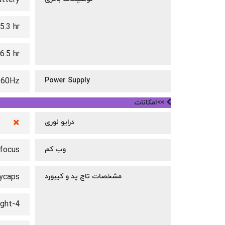
.3 hr
6.5 hr
0-60Hz
Power Supply
>>امکانات
درایو نوری
وب کم
 focus
مشخصات تاچ پد و کیبورد
eycaps
4-Zone RGB backlight