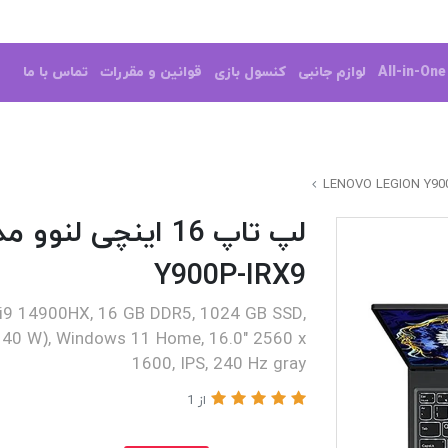
All-in-On
لوازم جانبی
کنسول بازی
قوانین و مقررات
تماس با ما
Y900P-IRX9
 i9 14900HX, 16 GB DDR5, 1024 GB SSD,
40 W), Windows 11 Home, 16.0" 2560 x
1600, IPS, 240 Hz gray
از 1