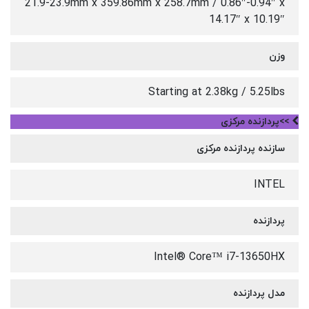
21.9-23.9mm x 359.86mm x 258.7mm / 0.86″-0.94″ x
14.17″ x 10.19″
وزن
Starting at 2.38kg / 5.25lbs
>>پردازنده مرکزی
سازنده پردازنده مرکزی
INTEL
پردازنده
Intel® Core™ i7-13650HX
مدل پردازنده