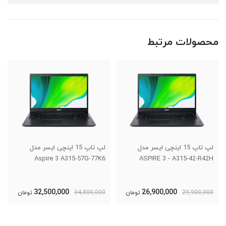
محصولات مرتبط
لپ تاپ 15 اینچی ایسر مدل
لپ تاپ 15 اینچی اچ پی مدل
OMEN 15t-dh100 B
Aspire 3 A315-57G-77K6
67,000,000
32,500,000
34,800,000
تومان
67,600,000
تومان