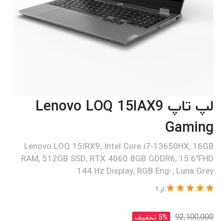
لپ تاپ Lenovo LOQ 15IAX9
Gaming
Lenovo LOQ 15IRX9, Intel Core i7-13650HX, 16GB
RAM, 512GB SSD, RTX 4060 8GB GDDR6, 15.6"FHD
144 Hz Display, RGB Eng-, Luna Grey
از 1
92,100,000
5% تخفیف