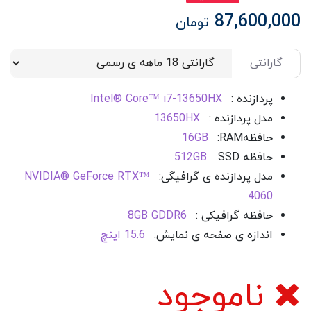
87,600,000
تومان
گارانتی
پردازنده :
Intel® Core™ i7-13650HX
مدل پردازنده :
13650HX
حافظه
RAM
:
16GB
حافظه SSD
:
512GB
مدل پردازنده ی گرافیگی:
NVIDIA® GeForce RTX™
4060
حافظه گرافیکی :
8GB GDDR6
اندازه ی صفحه ی نمایش:
15.6 اینچ
ناموجود