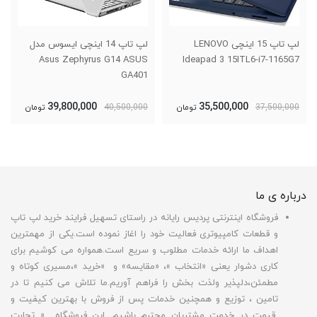
لپ تاپ 14 اینچی ایسوس مدل
لپ تاپ ایسوس مدل Zenbook
Q407IQ
Asus Zephyrus G14 ASUS
GA401
31,400,000
39,800,000
40,500,000
تومان
32,500,000
تومان
درباره ی ما
فروشگاه اینترنتی پردیس رایانه در راستای تسهیل فرایند خرید لپ تاپ
و قطعات کامپیوتری فعالیت خود را اغاز نموده است.یکی از مهمترین
اهداف ما ارائه خدمات مطلوب و سریع است.همواره می کوشیم برای
کاری دشوار یعنی «انتخاب »، «مقایسه» و «خرید »،مسیری کوتاه و
مطمئن،دلپذیر ولذت بخش را فراهم آوریم.ما تلاش می کنیم تا در
تامین ، توزیع و همچنین خدمات پس از فروش با بهترین کیفیت و
قیمت در خدمت مشتریان محترم باشیم .این فروشگاه « تجارت