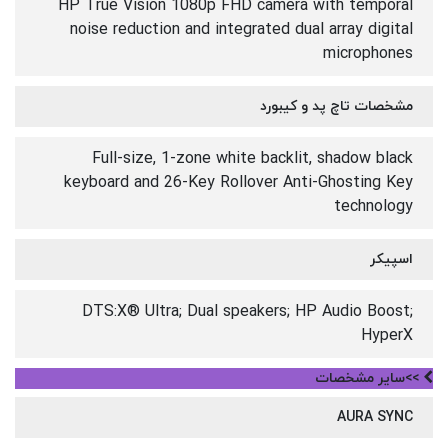
HP True Vision 1080p FHD camera with temporal
noise reduction and integrated dual array digital
microphones
مشخصات تاچ پد و کیبورد
Full-size, 1-zone white backlit, shadow black
keyboard and 26-Key Rollover Anti-Ghosting Key
technology
اسپیکر
DTS:X® Ultra; Dual speakers; HP Audio Boost;
HyperX
>>سایر مشخصات
AURA SYNC