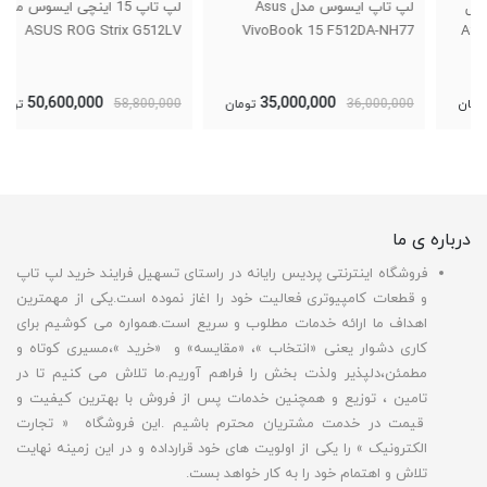
لپ تاپ ایسوس مدل Asus
لپ تاپ 15 اینچی ایسوس مدل
ASUS ROG Strix G512LV
VivoBook 15 F512DA-NH77
50,600,000
35,000,000
36,000,000
تومان
58,800,000
تومان
درباره ی ما
فروشگاه اینترنتی پردیس رایانه در راستای تسهیل فرایند خرید لپ تاپ
و قطعات کامپیوتری فعالیت خود را اغاز نموده است.یکی از مهمترین
اهداف ما ارائه خدمات مطلوب و سریع است.همواره می کوشیم برای
کاری دشوار یعنی «انتخاب »، «مقایسه» و «خرید »،مسیری کوتاه و
مطمئن،دلپذیر ولذت بخش را فراهم آوریم.ما تلاش می کنیم تا در
تامین ، توزیع و همچنین خدمات پس از فروش با بهترین کیفیت و
قیمت در خدمت مشتریان محترم باشیم .این فروشگاه « تجارت
الکترونیک » را یکی از اولویت های خود قرارداده و در این زمینه نهایت
تلاش و اهتمام خود را به کار خواهد بست.