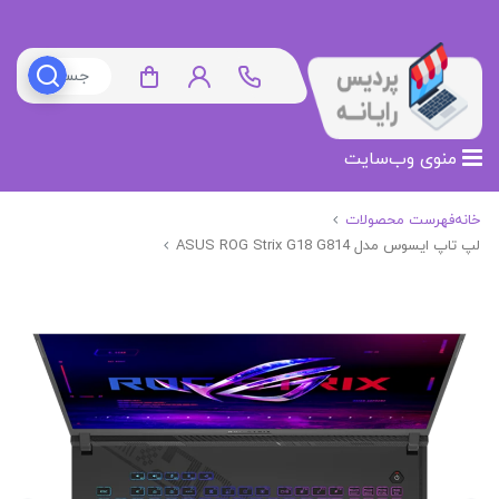
منوی وب‌سایت
خانه
فهرست محصولات
لپ تاپ ایسوس مدل ASUS ROG Strix G18 G814