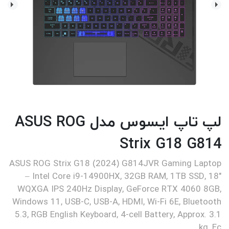
لپ تاپ ایسوس مدل ASUS ROG
Strix G18 G814
ASUS ROG Strix G18 (2024) G814JVR Gaming Laptop
– Intel Core i9-14900HX, 32GB RAM, 1TB SSD, 18"
WQXGA IPS 240Hz Display, GeForce RTX 4060 8GB,
Windows 11, USB-C, USB-A, HDMI, Wi-Fi 6E, Bluetooth
5.3, RGB English Keyboard, 4-cell Battery, Approx. 3.1
kg, Ec