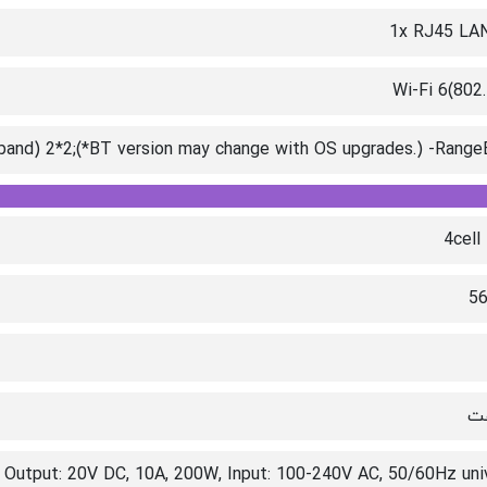
1x RJ45 LAN
Wi-Fi 6(802
 band) 2*2;(*BT version may change with OS upgrades.) -Rang
4cell 
5
 Output: 20V DC, 10A, 200W, Input: 100-240V AC, 50/60Hz uni