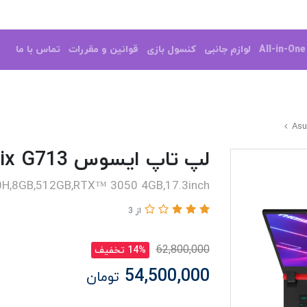
All-in-On
لوازم جانبی
کنسول بازی
قوانین و مقررات
تماس با ما
لپ تاپ ایسوس Asus ROG Strix G713
H,8GB,512GB,RTX™ 3050 4GB,17.3inch
از 3
62,800,000
14% تخفیف
54,500,000
تومان