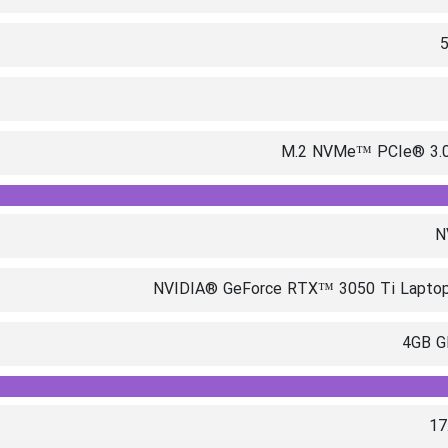
M.2 NVMe™ PCIe® 3.
N
NVIDIA® GeForce RTX™ 3050 Ti Lapto
4GB 
17