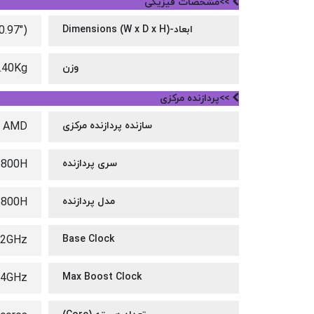
>>مشخصات فیزیکی
ابعاد-Dimensions (W x D x H)
0.97")
وزن
.40Kg
>>پردازنده مرکزی
سازنده پردازنده مرکزی
AMD
سری پردازنده
5800H
مدل پردازنده
5800H
.2GHz
Base Clock
.4GHz
Max Boost Clock