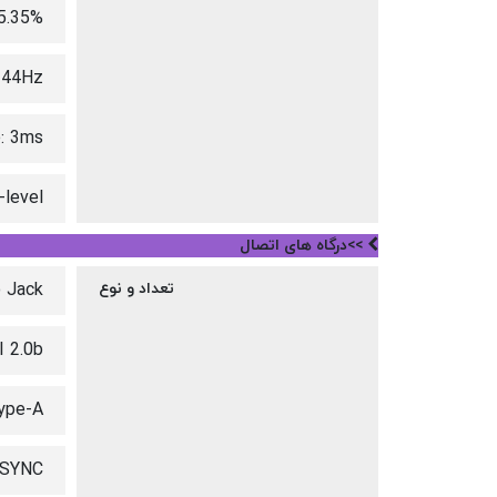
5.35%
144Hz
: 3ms
-level
>>درگاه های اتصال
تعداد و نوع
 Jack
 2.0b
ype-A
-SYNC