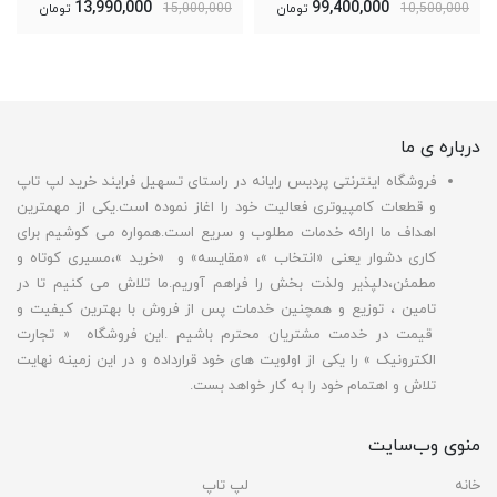
13,990,000
99,400,000
10,500,000
تومان
15,000,000
تومان
درباره ی ما
فروشگاه اینترنتی پردیس رایانه در راستای تسهیل فرایند خرید لپ تاپ
و قطعات کامپیوتری فعالیت خود را اغاز نموده است.یکی از مهمترین
اهداف ما ارائه خدمات مطلوب و سریع است.همواره می کوشیم برای
کاری دشوار یعنی «انتخاب »، «مقایسه» و «خرید »،مسیری کوتاه و
مطمئن،دلپذیر ولذت بخش را فراهم آوریم.ما تلاش می کنیم تا در
تامین ، توزیع و همچنین خدمات پس از فروش با بهترین کیفیت و
قیمت در خدمت مشتریان محترم باشیم .این فروشگاه « تجارت
الکترونیک » را یکی از اولویت های خود قرارداده و در این زمینه نهایت
تلاش و اهتمام خود را به کار خواهد بست.
منوی وب‌سایت
خانه
لپ تاپ