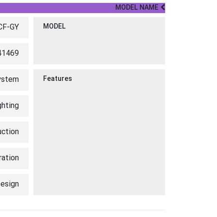
MODEL NAME
CF-GY
MODEL
41469
System
Features
hting
uction
ration
esign