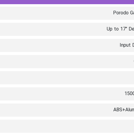
Porodo G
Up to 17" D
Input 
150
ABS+Alu