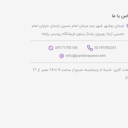
س با ما
استان بوشهر شهر جم میدان امام حسین ابتدای خیابان امام
خمینی (ره) روبروی پاساژ زیتون فروشگاه پردیس رایانه
09171793140
02191092261
info@pardisrayane.com
ات کاری:
شنبه تا پنجشنبه، صبح:از ساعت 9 تا 14-عصر: از 17