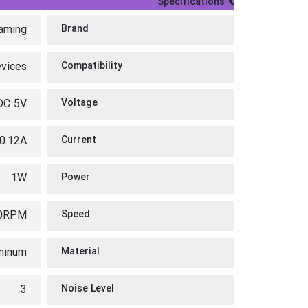
Specifications
aming
Brand
evices
Compatibility
DC 5V
Voltage
0.12A
Current
1W
Power
0RPM
Speed
minum
Material
3
Noise Level