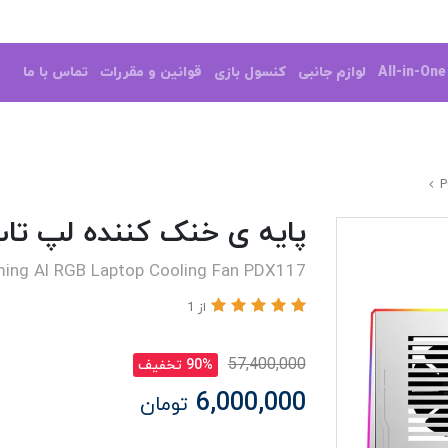
All-in-On
لوازم جانبی
کنسول بازی
قوانین و مقررات
تماس با ما
پایه ی خنک کننده لپ تاپ RODO
ing Al RGB Laptop Cooling Fan PDX117
از 1
57,400,000
90% تخفیف
6,000,000
تومان