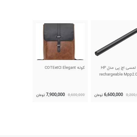
قلم لمسی اچ پی مدل HP
کوله COTEetCI Elegant
کوله ضد آب Kingsons
rechargeable Mpp2.0 
000
7,900,000
6,600,000
8,200
تومان
8,600,000
تومان
12,900,000
تومان