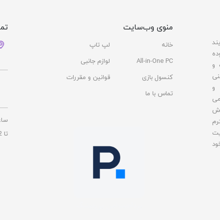
منوی وب‌سایت
تما
ند
خانه
لپ تاپ
ده
All-in-One PC
لوازم جانبی
 و
نی
کنسول بازی
قوانین و مقررات
 و
تماس با ما
می
وش
ساع
رم
یت
تا 22
ود