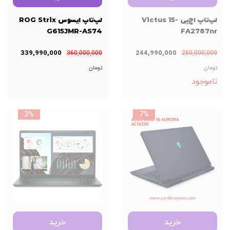
لپ‌تاپ اچ‌پی Victus 15-
لپ‌تاپ ایسوس ROG Strix
G615JMR-AS74
FA2787nr
339,990,000
244,990,000
360,000,000
280,000,000
تومان
تومان
ناموجود
3%
7%
خرید
خرید