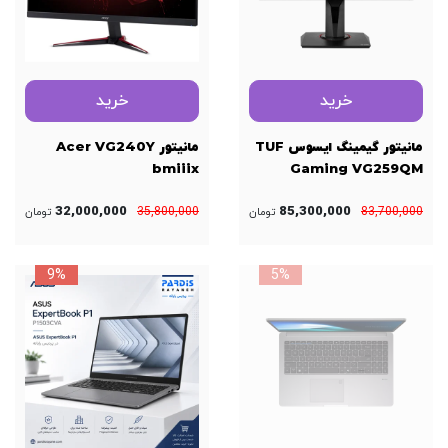
خرید
خرید
مانیتور گیمینگ ایسوس TUF
مانیتور Acer VG240Y
bmiiix
Gaming VG259QM
32,000,000
85,300,000
35,800,000
83,700,000
تومان
تومان
9%
5%