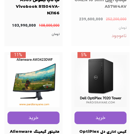
لپ‌تاپ اچ‌پی OMEN 16 Slim
لپ تاپ ایسوس ASUS
Vivobook R1504VA-
A57W4AV
NJ166
239,600,000
252,200,000
103,990,000
108,000,000
تومان
تومان
ناموجود
11%
5%
خرید
خرید
کیس اداری دل OptiPlex
مانیتور گیمینگ Alienware