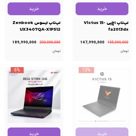
خرید
خرید
لپ‌تاپ اچ‌پی Victus 15-
لپ‌تاپ ایسوس Zenbook
UX3407QA-X1P512
fa2013dx
189,990,000
147,990,000
200,000,000
155,000,000
تومان
تومان
6%
13%
خرید
خرید