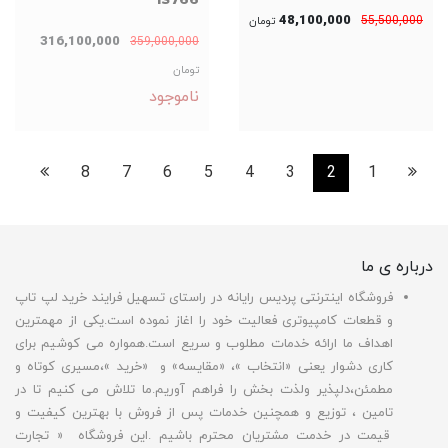
IS766
48,100,000
55,500,000
تومان
316,100,000
359,000,000
تومان
ناموجود
8
7
6
5
4
3
2
1
درباره ی ما
فروشگاه اینترنتی پردیس رایانه در راستای تسهیل فرایند خرید لپ تاپ
و قطعات کامپیوتری فعالیت خود را اغاز نموده است.یکی از مهمترین
اهداف ما ارائه خدمات مطلوب و سریع است.همواره می کوشیم برای
کاری دشوار یعنی «انتخاب »، «مقایسه» و «خرید »،مسیری کوتاه و
مطمئن،دلپذیر ولذت بخش را فراهم آوریم.ما تلاش می کنیم تا در
تامین ، توزیع و همچنین خدمات پس از فروش با بهترین کیفیت و
قیمت در خدمت مشتریان محترم باشیم .این فروشگاه « تجارت