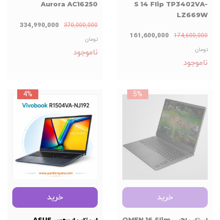
Aurora AC16250
S 14 Flip TP3402VA-
LZ669W
334,990,000
370,000,000
161,600,000
174,600,000
تومان
تومان
ناموجود
ناموجود
4%
5%
خرید
خرید