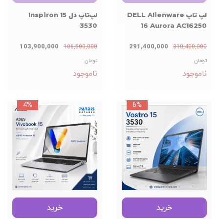
لپ تاپ DELL Alienware
لپ‌تاپ دل Inspiron 15
3530
16 Aurora AC16250
103,900,000
291,400,000
106,500,000
310,400,000
تومان
تومان
ناموجود
ناموجود
4%
6%
خرید
خرید